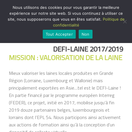
Nous utilisons des cookies pour vous garantir la meilleure
expérience sur notre site web. Si vous continuez à utiliser ce
INTERREG
site, nous supposerons que vous en êtes satisfait.
Politique de
confidentialité
Tout Accepter
Non
DEFI-LAINE 2017/2019
MISSION : VALORISATION DE LA LAINE
Mieux valoriser les laines locales produites en Grande
Région (Lorraine, Luxembourg et Wallonie) mais
principalement exportées en Asie…tel est le DEFI-Laine !
En partie financé par le programme européen Interreg
(FEDER), ce projet, initié en 2017, mobilise jusqu’à fin
2019 douze partenaires belges, luxembourgeois et
lorrains dont l’EPL 54. Nous participons ainsi activement
aux actions de formation ainsi qu’à la conception d’un