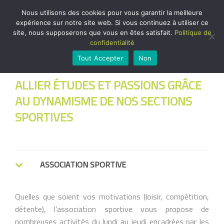
Nous utilisons des cookies pour vous garantir la meilleure
expérience sur notre site web. Si vous continuez à utiliser ce
LE SPORT À PIX
site, nous supposerons que vous en êtes satisfait.
Politique de
confidentialité
Tout Accepter
Non
ALLIER ÉTUDES ET PASSIONS GRÂCE
AU DYNAMISME DE NOS SECTIONS
SPORTIVES
ASSOCIATION SPORTIVE
Quelles que soient vos motivations (loisir, compétition,
détente), l’association sportive vous propose de
nombreuses activités du lundi au jeudi encadrées par les