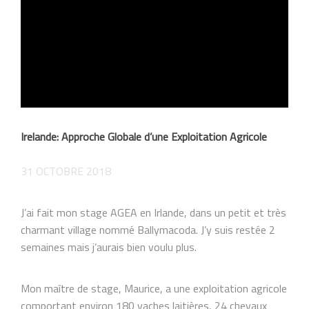
Irelande: Approche Globale d’une Exploitation Agricole
31 OCTOBRE 2018
J’ai fait mon stage AGEA en Irlande, dans un petit et très
charmant village nommé Ballymacoda. J’y suis restée 2
semaines mais j’aurais bien voulu plus.
Mon maître de stage, Maurice, a une exploitation agricole
comportant environ 180 vaches laitières, 24 chevaux