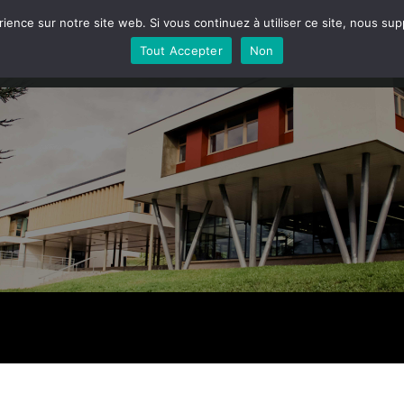
rience sur notre site web. Si vous continuez à utiliser ce site, nous su
LE LYCÉE
LA HALLE ALIMENTAIRE
LA FERME
VIE
Tout Accepter
Non