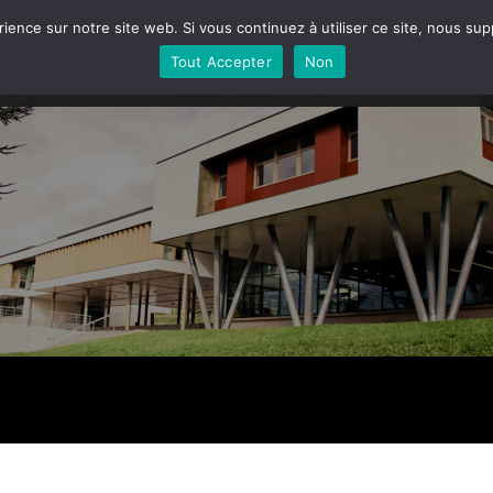
rience sur notre site web. Si vous continuez à utiliser ce site, nous su
LE LYCÉE
LA HALLE ALIMENTAIRE
LA FERME
VIE
Tout Accepter
Non