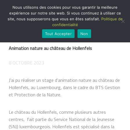
Nous utilisons des cookies pour vous garantir la meilleure
expérience sur notre site web. Si vous continuez à utiliser ce
STAGES À
site, nous supposerons que vous en êtes satisfait.
Politique de
L'ÉTRANGER
confidentialité
Tout Accepter
Non
Animation nature au château de Hollenfels
8 OCTOBRE 2023
J’ai pu réaliser un stage d’animation nature au château de
Hollenfels, au Luxembourg, dans le cadre du BTS Gestion
et Protection de la Nature.
Le château du Hollenfels, comme plusieurs autres
centres, fait partie du Service National de la Jeunesse
(SNJ) luxembourgeois. Hollenfels est spécialisé dans la