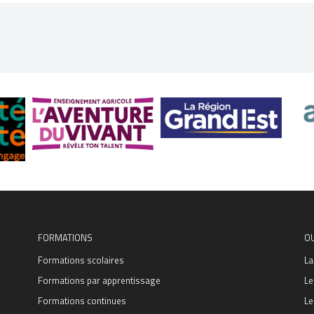
FORMATIONS
O
Formations scolaires
La
Formations par apprentissage
Le
Formations continues
Le