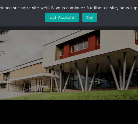
rience sur notre site web. Si vous continuez à utiliser ce site, nous su
LE LYCÉE
LA HALLE ALIMENTAIRE
LA FERME
VIE
Tout Accepter
Non