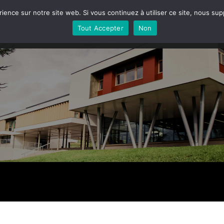
rience sur notre site web. Si vous continuez à utiliser ce site, nous su
LE LYCÉE
LA HALLE ALIMENTAIRE
LA FERME
VIE
Tout Accepter
Non