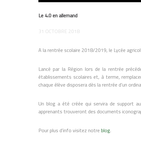
Le 4.0 en allemand
31 OCTOBRE 2018
A la rentrée scolaire 2018/2019, le Lycée agrico
Lancé par la Région lors de la rentrée précéd
établissements scolaires et, à terme, remplacer
chaque élève disposera dès la rentrée d’un ordina
Un blog a été créée qui servira de support a
apprenants trouveront des documents iconographiq
Pour plus d’info visitez notre
blog
.