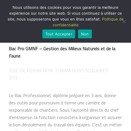
Nous utilisons des cookies pour vous garantir la meilleure
expérience sur notre site web. Si vous continuez à utiliser ce
FORMATIONS
site, nous supposerons que vous en êtes satisfait.
Politique de
SCOLAIRES
confidentialité
Tout Accepter
Non
Bac Pro GMNF – Gestion des Milieux Naturels et de la
Faune
VOIE DE FORMATION : FORMATIONS SCOLAIRES
SITE :
Le Bac Professionnel, diplôme préparé en 3 ans, donne
des outils pour poursuivre à terme une carrière de
responsable de chantiers. Sous l’autorité directe du chef
d’entreprise, la fonction consistera à organiser et assurer
le bon déroulement du travail des équipes. C’est un métier